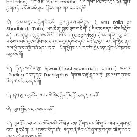
bellerica)
ཡང་ཅིན་
Yashtimadhu
ལ་སོགས་པའི་ཤིང་འབྲས་སྐམ་སྐམ་
བླུགས་ཏེ་འཁོལ་བའི་ཤུལ་ ལྐོདམ་གར་གར་འབད་དགོ།
༣༽ ལྷ་པ་བཙུགས་སྒྲིག་ཟེར་མི་ སྨན་བླུགས་པའི་སྣུམ་
( Anu taila or
Shadbindu Taila)
ཡང་ཅིན་ སྣུམ་ཉག་གཅིག་
(
ཏིལ་མར་དང་ བེ་ཏའི་རྡོག་
མ
)
ཡང་ན་ལྷ་པ་ལུ་བླུགས་ནི་གི་ བའི་མར་
(Goghrita)
ཉིནམ་གཅིག་ལུ་ ཚར་
གཅིག་འབད་རུང་གཉིས་འབད་རུང་དབུར་དགོཔ་དང་ དེ་མེན་རུང་ རང་གི་ཁྱིམ་ནང་
ལས་ཕྱི་ཁར་འགྱོ་བའི་སྐབས་དང་ ལོག་ཕྱི་ཁ་ལས་རང་གི་ཁྱིམ་ནང་ལྷོད་པའི་སྐབས་
དབུར་དགོ།
༤༽ ཉིནམ་གཅིག་ལུ་
Ajwain(Trachyspermum ammi)
ཡང་ན་
Pudina
དང་ད་རུང་
Eucalyptus
གིས་མར་ཚུ་བླུགས་ཏེ་ རླངསམ་དབུགས་
ལེན་ཚར་རེ་འབད་དགོ།
༥༽ དུས་ཡུན་ཆུ་ཚོད་ ༤
-
༩ གི་རིང་སྐྱིད་ཏོང་ཏོ་འབད་ཉལ་དགོ།
༦༽ ལུས་སྦྱོང་མངམ་འབད་དགོ།
༧༽ ཟུར་ཤོག་
-
༡ པ་ནང་ཡོད་པའི་ ཀོ་ཝིཊ་
-
༡༩ ཟློག་ཐབས་ཡོ་གཱ་གི་ལམ་ལུགས་ཚུ་
དང་ ཟུར་ཤོག་
-
༢ པ་ནང་ཡོད་པའི་ ནད་གཞི་ཐོབ་པའི་ཤུལ་ལུ་བདག་འཛིན་འབད་
ཐབས་ཚུ་ལུ་གནས་དགོ།