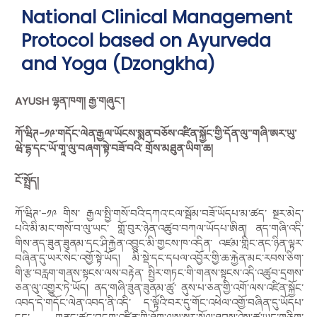
National Clinical Management
Protocol based on Ayurveda
and Yoga (Dzongkha)
AYUSH
ལྷན་ཁག། རྒྱ་གཞུང་།
ཀོ་ཝིཊ
-
༡༩་གདོང་ལེན་རྒྱལ་ཡོངས་སྨན་བཅོས་འཛིན་སྐྱོང་གྱི་དོན་ལུ་་གཞི་ཨར་ཡུ་
ཝེ་དྷ་དང་ཡོ་གཱ་ལུ་བཞག་སྟེ་བཟོ་བའི་ གྲོས་མཐུན
་
ཡིག་ཆ།
ངོ་སྤྲོད།
ཀོ་ཝིཊ་
-
༡༩ གིས་ རྒྱལ་སྤྱི་གསོ་བའི་དཀའ་ངལ་སྦོམ་བཟོ་ཡོདཔ་མ་ཚད་ སྔར་མེད་
པའི་མི་མང་གསོ་བ་ལུ་ཡང་ གློ་བུར་ཉེན་འཚུབ་བཀལ་ཡོདཔ་ཨིན། ནད་གཞི་འདི་
གིས་ནད་ཟུན་ཟུནམ་དང་ཤི་རྐྱེན་འབྱུང་མི་གྱངས་ཁ་འདིན་ འཛམ་གླིང་ནང་ཉིན་ལྟར་
བཞིན་དུ་ཡར་སེང་འགྱོ་སྟེ་ཡོད། མི་སྡེ་དང་དཔལ་འབྱོར་གྱི་ཆ་རྐྱེན་མང་རབས་ཅིག་
གི་རྩ་བརླག་གནས་སྟངས་ལས་བརྟེན་ སྤྱིར་གཏང་གི་གནས་སྟངས་འདི་འཚུབ་དྲགས་
ཅན་ལུ་འགྱུར་ཏེ་ཡོད། ནད་གཞི་ཟུན་ཟུནམ་ཚུ་ ནུས་པ་ཅན་གྱི་འགོ་ལས་འཛིན་སྐྱོང་
འབད་དེ་གདོང་ལེན་འབད་ནི་འདི་ ད་ལྟོའི་བར་དུ་གོང་འཕེལ་འགྱོ་བཞིན་དུ་ཡོདཔ་