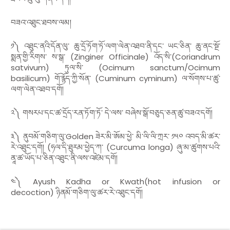
བཟའ་འཐུང་ཐབས་ལམ།
༡༽ འཐུང་ནའི་དོན་ལུ་ ཆུ་དྲོ་ཏོག་ཏོ་ལག་ལེན་འཐབ་ནི་དང་ ཡང་ཅིན་ ཆུ་ནང་སྔོ་
སྨན་གྱི་རིགས་ ས་སྒ་
(Zinginer Officinale)
འོད་སི་
(Coriandrum
satvivum)
ཏུལ་སི་
(Ocimum sanctum/Ocimum
basilicum)
གོ་རྙོད་ཀྱི་སོན་
(Cuminum cyminum)
ལ་སོགས་པ་ཚུ་
ལག་ལེན་འཐབ་དགོ།
༢༽ གསརཔ་དང་ཚ་དྲོད་རན་ཏོག་ཏོ་ དེ་ལས་ བཞེས་སྒོ་བཅུད་ཅན་ཚུ་བཟའ་དགོ།
༣༽ ནུབམོ་གཅིག་ལུ་
Golden
ཟེར་མི་ཨོམ་ཕྱེ་ མི་ལི་ལི་ཀྲར་ ༡༥༠ འབད་མི་ཚར་
རེ་འཐུང་དགོ།
(
ཧལ་དི་ཐུརམ་ཕྱེད་ཀ་
(Curcuma longa)
ཞུ་མ་ཚུགས་པའི་
ནཱ་ཚ་ཡོད་པ་ཅིན་འཐུང་ནི་ལས་འཛེམ་དགོ།
༤༽
Ayush Kadha or Kwath(hot infusion or
decoction)
ཉིནམོ་གཅིག་ལུ་ཚར་རེ་འཐུང་དགོ།