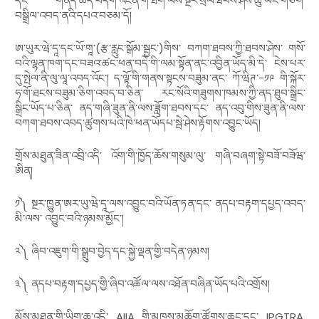
དང་ གནད་ཚད་བདག་འཛིན་གི་ཐོག་ལས་སྔར་སྲོལ་ཐབས་ཤེས་ཚུ་ཡང་གཅིག་
བསྒྲིལ་འབད་ནའི་དཔའ་བཅམ་དོ།
ཨ་ཡུར་ཝེ་དཱ་དང་ཡོ་གཱ་
(
རྩ་རླུང་སྒོམ་སྦྱང་
)
གིས་ བཀག་ཐབས་ཀྱི་ཐབས་ཤེས་ གསོ་
བའི་ལྷན་ཁག་དང་བཟའ་ཚང་ཕན་བདེ་གི་ལམ་སྟོན་ནང་འབྱིན་ཡོད་མི་དེ་ ངེས་པར་
དུ་སྤེལ་ནི་ལུ་ལཱ་འབད་འོང་། ད་ལྟོ་གི་གནས་སྟངས་བཟུམ་ནང་ ཀོ་ཝིཊ་
-
༡༩ གི་སྐོར་
ཧ་གོ་ཐངས་བཟུམ་ཅིག་འབད་བ་ཅིན་ རང་སོའི་གཟུགས་ཁམས་ཀྱི་ནད་ཐུབ་སྒྲིང་
སྒྲིང་ཡོད་པ་ཅིན་ ནད་གཞི་ཟུན་ནི་ལས་ཟློག་ཐབས་དང་ ནད་འབུ་གིས་ཟུན་ནི་ལས་
བཀག་ཐབས་འབད་ཚུགས་པའི་ཁེ་ཕན་ཡོདཔ་སྦེ་ཤེས་རྟོགས་འབྱུང་ཡོད།
གྲོས་མཐུན་ཟིན་འབྲི་འདི་ འོག་གི་ཁྱོད་ཆོས་གསུམ་ལུ་ གཞི་བཞག་སྟེ་བཟོ་བཟོཝ་
ཨིན།
༡༽ སྔར་ཁྱུན་ཨར་ཡུ་ཝེ་དཱ་ལས་འབྱུང་བའི་ཡོན་ཏན་དང་ ནདཔ་བརྟག་དཔྱད་འབད་
མི་ལས་ འབྱུང་བའི་ཉམས་མྱོང་།
༢༽ ཞིབ་འཇུག་གི་སྒྲུབ་བྱེད་དང་སྐྱེ་ལྡན་གྱི་བདེན་ཉམས།
༣༽ ནདཔ་བརྟག་དཔྱད་གྱི་ཞིབ་འཚོལ་ལས་འཐོན་བཞིན་ཡོད་པའི་འགྲོས།
མོས་མཐུན་གྱི་ཡིག་ཆ་འདི་
AIIA
གི་མཁས་མཆོག་ཚོགས་ཆུང་དང་
IPGTRA,